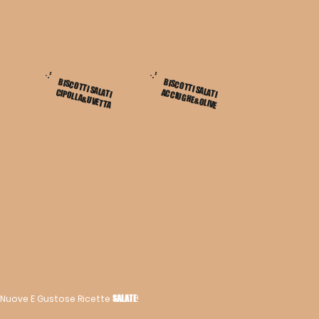
BISCOTTI SALATI
BISCOTTI SALATI
CIPOLLA&UVETTA
ACCIUGHE&OLIVE
Nuove E Gustose Ricette
!
SALATE