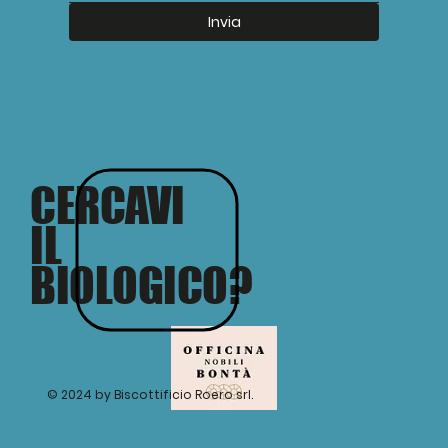
Invia
CERCAVI
IL
BIOLOGICO?
© 2024 by Biscottificio Roero srl.