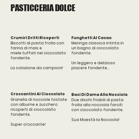
PASTICCERIA DOLCE
Crumiri Dritti Ricoperti
Funghetti Al Cacao
Biscotti di pasta frolla con
Meringa classica intinta in
farina di mais e
un bagno di cioccolato
miele tuffati nel cioccolato
fondente.
fondente.
Un leggero e delizioso
La colazione da campioni!
piacere fondente...
Croccantini Al Cioccolato
Baci Di Dama Alla Nocciola
Granella di nocciole tostate
Due dischi friabili di pasta
con albume e zucchero
frolla alla nocciola farciti
ricoperti di cioccolato
con cioccolato fondente.
fondente.
Sua Maestà la Nocciola!
Super croccante!