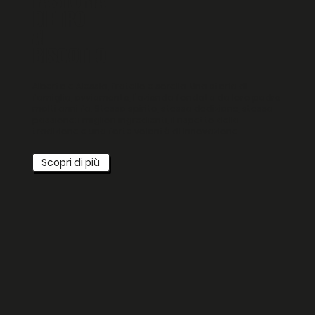
LA STORIA
DIETRO
AL
BISCOTTO
Alberto e Alessia, fratello e sorella. Una storia di
famiglia, ovviamente, l'azienda fondata da loro padre
molti anni fa. Stesso spirito, stessa dedizione, stessa
passione: i migliori ingredienti, il rispetto della
tradizione e una forte volontà di innovazione.
Scopri di più